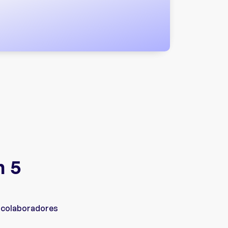
n 5
s colaboradores