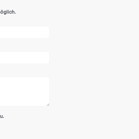
öglich.
u.