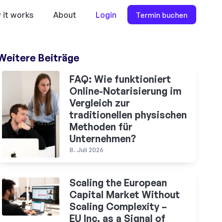
 it works
About
Login
Termin buchen
Weitere Beiträge
FAQ: Wie funktioniert
Online-Notarisierung im
Vergleich zur
traditionellen physischen
Methoden für
Unternehmen?
8. Juli 2026
Scaling the European
Capital Market Without
Scaling Complexity –
EU Inc. as a Signal of