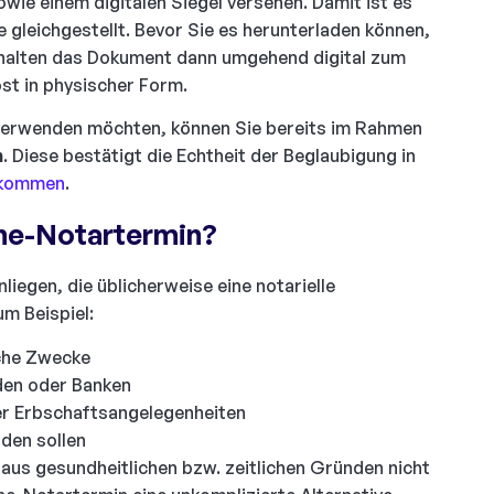
owie einem digitalen Siegel versehen. Damit ist es
e gleichgestellt. Bevor Sie es herunterladen können,
rhalten das Dokument dann umgehend digital zum
st in physischer Form.
verwenden möchten, können Sie bereits im Rahmen
n
. Diese bestätigt die Echtheit der Beglaubigung in
nkommen
.
ine-Notartermin?
nliegen, die üblicherweise eine notarielle
m Beispiel:
iche Zwecke
den oder Banken
r Erbschaftsangelegenheiten
den sollen
 aus gesundheitlichen bzw. zeitlichen Gründen nicht