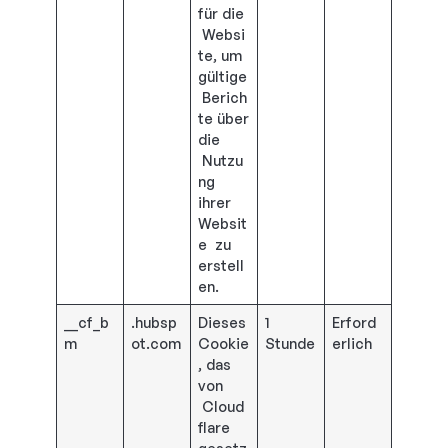
für die
Websi
te, um
gültige
Berich
te über
die
Nutzu
ng
ihrer
Websit
e zu
erstell
en.
__cf_b
.hubsp
Dieses
1
Erford
m
ot.com
Cookie
Stunde
erlich
, das
von
Cloud
flare