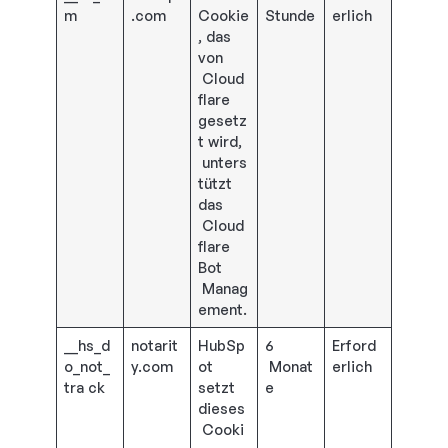
m
.com
Cookie
Stunde
erlich
, das
von
Cloud
flare
gesetz
t wird,
unters
tützt
das
Cloud
flare
Bot
Manag
ement.
__hs_d
notarit
HubSp
6
Erford
o_not_
y.com
ot
Monat
erlich
tra ck
setzt
e
dieses
Cooki