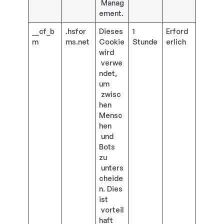
Manag
ement.
__cf_b
.hsfor
Dieses
1
Erford
m
ms.net
Cookie
Stunde
erlich
wird
verwe
ndet,
um
zwisc
hen
Mensc
hen
und
Bots
zu
unters
cheide
n. Dies
ist
vorteil
haft