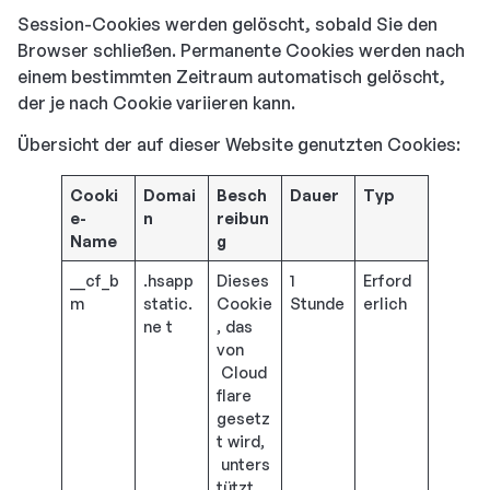
Session-Cookies werden gelöscht, sobald Sie den
Browser schließen. Permanente Cookies werden nach
einem bestimmten Zeitraum automatisch gelöscht,
der je nach Cookie variieren kann.
Übersicht der auf dieser Website genutzten Cookies:
Cooki
Domai
Besch
Dauer
Typ
e-
n
reibun
Name
g
__cf_b
.hsapp
Dieses
1
Erford
m
static.
Cookie
Stunde
erlich
ne t
, das
von
Cloud
flare
gesetz
t wird,
unters
tützt