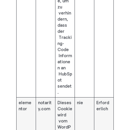
e, um
zu
verhin
dern,
dass
der
Tracki
ng-
Code
Inform
atione
n an
HubSp
ot
sendet
.
eleme
notarit
Dieses
nie
Erford
ntor
y.com
Cookie
erlich
wird
vom
WordP