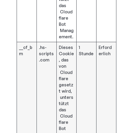
das
Cloud
flare
Bot
Manag
ement.
__cf_b
.hs-
Dieses
1
Erford
m
scripts
Cookie
Stunde
erlich
.com
, das
von
Cloud
flare
gesetz
t wird,
unters
tützt
das
Cloud
flare
Bot