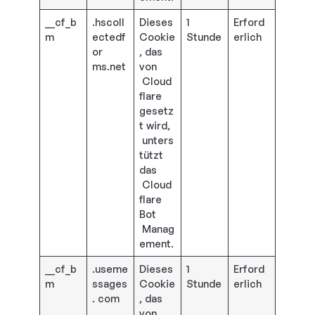
__cf_b
.hscoll
Dieses
1
Erford
m
ectedf
Cookie
Stunde
erlich
or
, das
ms.net
von
Cloud
flare
gesetz
t wird,
unters
tützt
das
Cloud
flare
Bot
Manag
ement.
__cf_b
.useme
Dieses
1
Erford
m
ssages
Cookie
Stunde
erlich
. com
, das
von