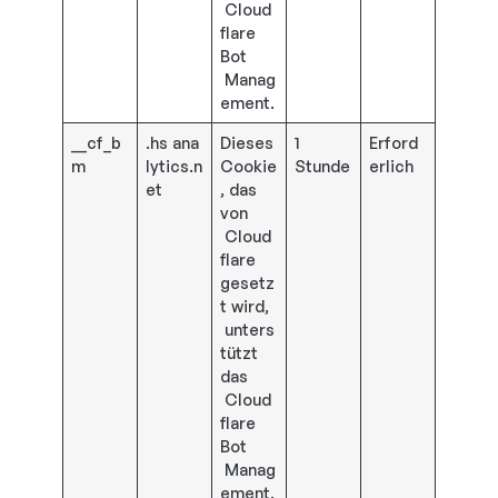
Cloud
flare
Bot
Manag
ement.
__cf_b
.hs ana
Dieses
1
Erford
m
lytics.n
Cookie
Stunde
erlich
et
, das
von
Cloud
flare
gesetz
t wird,
unters
tützt
das
Cloud
flare
Bot
Manag
ement.