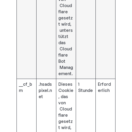
Cloud
flare
gesetz
t wird,
unters
tützt
das
Cloud
flare
Bot
Manag
ement.
__cf_b
.hsads
Dieses
1
Erford
m
pixel.n
Cookie
Stunde
erlich
et
, das
von
Cloud
flare
gesetz
t wird,