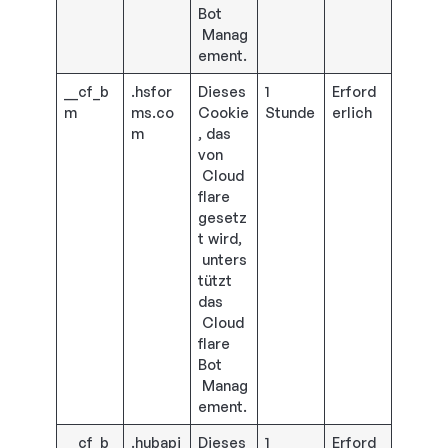
Bot
Manag
ement.
__cf_b
.hsfor
Dieses
1
Erford
m
ms.co
Cookie
Stunde
erlich
m
, das
von
Cloud
flare
gesetz
t wird,
unters
tützt
das
Cloud
flare
Bot
Manag
ement.
__cf_b
.hubapi
Dieses
1
Erford