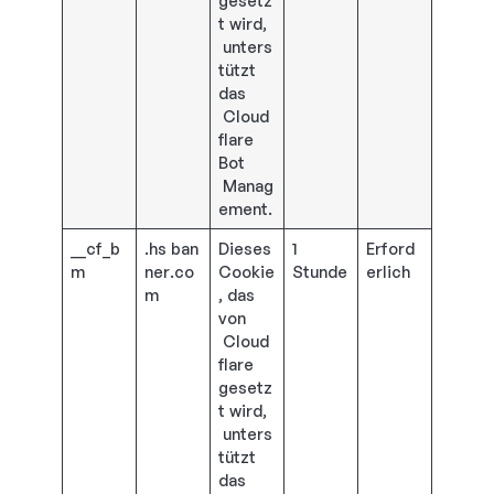
gesetz
t wird,
unters
tützt
das
Cloud
flare
Bot
Manag
ement.
__cf_b
.hs ban
Dieses
1
Erford
m
ner.co
Cookie
Stunde
erlich
m
, das
von
Cloud
flare
gesetz
t wird,
unters
tützt
das