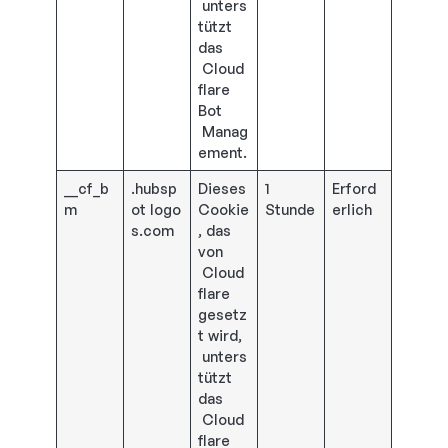
unters
tützt
das
Cloud
flare
Bot
Manag
ement.
__cf_b
.hubsp
Dieses
1
Erford
m
ot logo
Cookie
Stunde
erlich
s.com
, das
von
Cloud
flare
gesetz
t wird,
unters
tützt
das
Cloud
flare