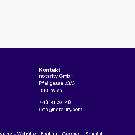
Kontakt
notarity GmbH
Pfeilgasse 23/3
1080 Wien
+43 141 201 48
info@notarity.com
weise – Website
English
German
Spanish