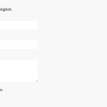
öglich.
u.