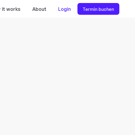
 it works
About
Login
Termin buchen