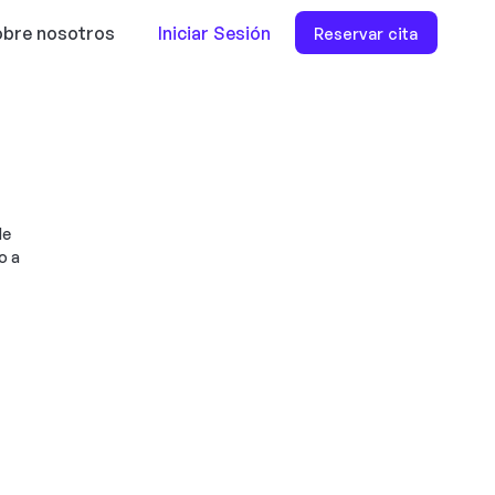
bre nosotros
Iniciar Sesión
Reservar cita
de
o a