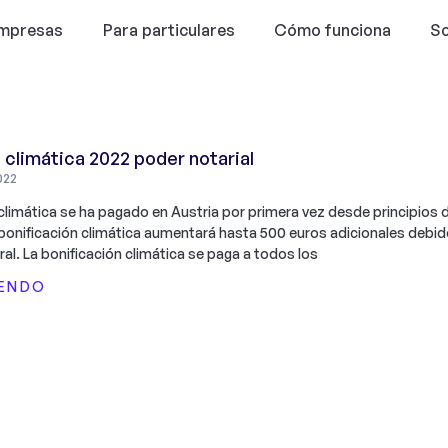
empresas
Para particulares
Cómo funciona
So
 climática 2022 poder notarial
022
 climática se ha pagado en Austria por primera vez desde principios 
bonificación climática aumentará hasta 500 euros adicionales debid
eral. La bonificación climática se paga a todos los
YENDO