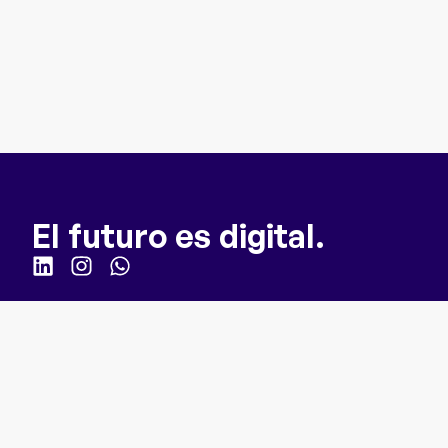
El futuro es digital.
Quick links
Inicio
Para empresas
Cómo funciona
Sobre nosotros
Webinar