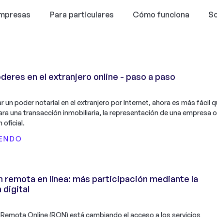
empresas
Para particulares
Cómo funciona
So
deres en el extranjero online - paso a paso
ar un poder notarial en el extranjero por Internet, ahora es más fácil 
ara una transacción inmobiliaria, la representación de una empresa o
 oficial.
YENDO
 remota en línea: más participación mediante la
 digital
 Remota Online (RON) está cambiando el acceso a los servicios