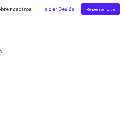
bre nosotros
Iniciar Sesión
Reservar cita
s