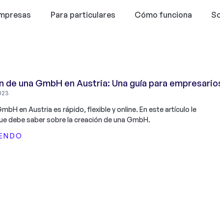
empresas
Para particulares
Cómo funciona
So
n de una GmbH en Austria: Una guía para empresario
023
mbH en Austria es rápido, flexible y online. En este artículo le
ue debe saber sobre la creación de una GmbH.
YENDO