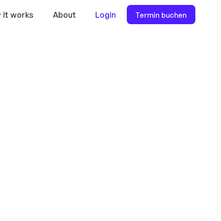
 it works
About
Login
Termin buchen