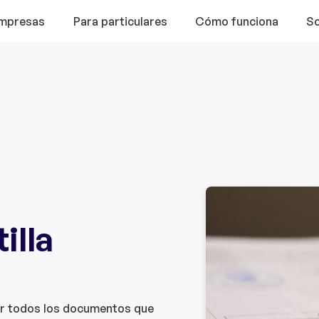
empresas
Para particulares
Cómo funciona
So
illa
lar todos los documentos que