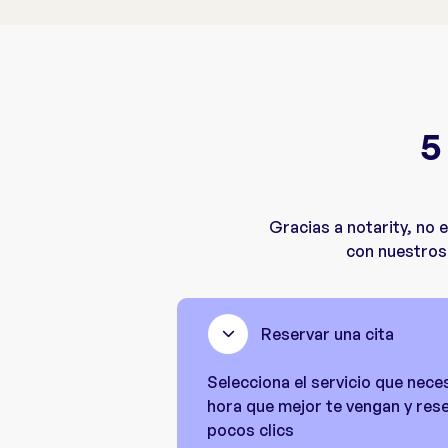
5
Gracias a notarity, no 
con nuestros 
Reservar una cita
Selecciona el servicio que neces
hora que mejor te vengan y reser
pocos clics