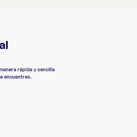
al
manera rápida y sencilla
te encuentres.